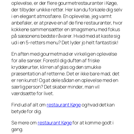
oplevelse, er der flere gourmetrestauranter i Køge,
der tilbyder unikke retter. Her kan du forkæle dig selv
i en elegant atmosfære. En oplevelse, jeg varmt
anbefaler, er at prøve en af de fine restauranter, hvor
kokkene sammensætter en smagsmenu med fokus
på sæsonens bedste råvarer. Hvad med at kaste sig
ud i en 5-retters menu? Det lyder jo helt fantastisk!
En aften med gourmetmad er virkelig en oplevelse
for alle sanser. Forestil dig duften af friske
krydderurter, klirren af glas og den smukke
præsentation af retterne. Det er ikke bare mad; det
er ren kunst! Og at dele sådan en oplevelse med en
særlig person? Det skaber minder, man vil
værdsætte for livet.
Find ud af alt om
restaurant Køge
og hvad det kan
betyde for dig.
Se mere om
restaurant Køge
for at komme godt i
gang.