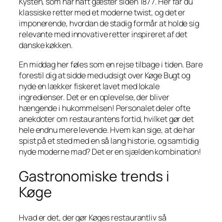
Kysten, som har haft gæster siden 1877. Her får du
klassiske retter med et moderne twist, og det er
imponerende, hvordan de stadig formår at holde sig
relevante med innovative retter inspireret af det
danske køkken.
En middag her føles som en rejse tilbage i tiden. Bare
forestil dig at sidde med udsigt over Køge Bugt og
nyde en lækker fiskeret lavet med lokale
ingredienser. Det er en oplevelse, der bliver
hængende i hukommelsen! Personalet deler ofte
anekdoter om restaurantens fortid, hvilket gør det
hele endnu mere levende. Hvem kan sige, at de har
spist på et sted med en så lang historie, og samtidig
nyde moderne mad? Det er en sjælden kombination!
Gastronomiske trends i
Køge
Hvad er det, der gør Køges restaurantliv så