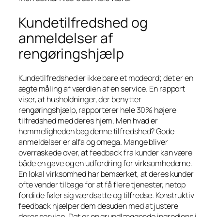
Kundetilfredshed og
anmeldelser af
rengøringshjælp
Kundetilfredshed er ikke bare et modeord; det er en
ægte måling af værdien af en service. En rapport
viser, at husholdninger, der benytter
rengøringshjælp, rapporterer hele 30% højere
tilfredshed med deres hjem. Men hvad er
hemmeligheden bag denne tilfredshed? Gode
anmeldelser er alfa og omega. Mange bliver
overraskede over, at feedback fra kunder kan være
både en gave og en udfordring for virksomhederne.
En lokal virksomhed har bemærket, at deres kunder
ofte vender tilbage for at få flere tjenester, netop
fordi de føler sig værdsatte og tilfredse. Konstruktiv
feedback hjælper dem desuden med at justere
deres service. Det er en grundlæggende ingrediens i