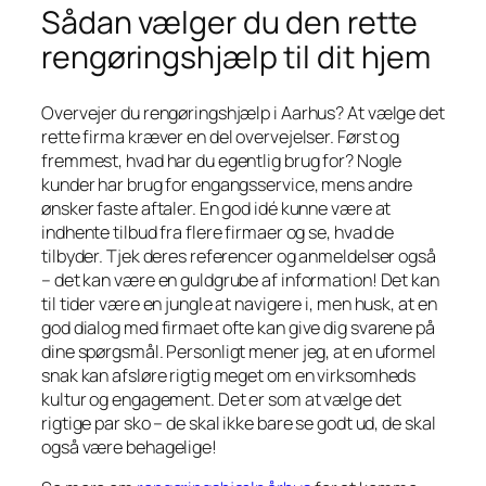
Sådan vælger du den rette
rengøringshjælp til dit hjem
Overvejer du rengøringshjælp i Aarhus? At vælge det
rette firma kræver en del overvejelser. Først og
fremmest, hvad har du egentlig brug for? Nogle
kunder har brug for engangsservice, mens andre
ønsker faste aftaler. En god idé kunne være at
indhente tilbud fra flere firmaer og se, hvad de
tilbyder. Tjek deres referencer og anmeldelser også
– det kan være en guldgrube af information! Det kan
til tider være en jungle at navigere i, men husk, at en
god dialog med firmaet ofte kan give dig svarene på
dine spørgsmål. Personligt mener jeg, at en uformel
snak kan afsløre rigtig meget om en virksomheds
kultur og engagement. Det er som at vælge det
rigtige par sko – de skal ikke bare se godt ud, de skal
også være behagelige!