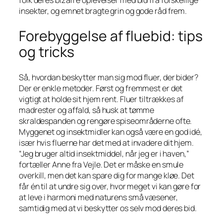
folk deres bizarre oplevelser med bid fra forskellige
insekter, og emnet bragte grin og gode råd frem.
Forebyggelse af fluebid: tips
og tricks
Så, hvordan beskytter man sig mod fluer, der bider?
Der er enkle metoder. Først og fremmest er det
vigtigt at holde sit hjem rent. Fluer tiltrækkes af
madrester og affald, så husk at tømme
skraldespanden og rengøre spiseområderne ofte.
Myggenet og insektmidler kan også være en god idé,
især hvis fluerne har det med at invadere dit hjem.
“Jeg bruger altid insektmiddel, når jeg er i haven,”
fortæller Anne fra Vejle. Det er måske en smule
overkill, men det kan spare dig for mange kløe. Det
får én til at undre sig over, hvor meget vi kan gøre for
at leve i harmoni med naturens små væsener,
samtidig med at vi beskytter os selv mod deres bid.