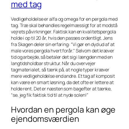
med tag
Vedligeholdelse er alfa og omega for en pergola med
tag. Træ skal behandles regelmæssigt for at modstå
vejrets påvirkninger. Faktisk kan en kvalitetspergola
holde i op til 20 år, hvis den passes ordentligt. Jens
fra Skagen deler sin erfaring: “Vi gør en dyd ud af at
male vores pergola hvert forår.” Selvom det kræver
tid og arbejde, så betaler det sig i længden med en
langtidsholdbar struktur. Når du overvejer
tagmaterialet, så tænk på, at nogle typer kræver
mere vedligeholdelse end andre. Et tag af komposit
kan være en smart løsning, da det ofte er lettere at
holde rent. Det er næsten som bagefter at tænke,
“se, jeg fik faktisk tid til at nyde solen!”
Hvordan en pergola kan øge
ejendomsværdien