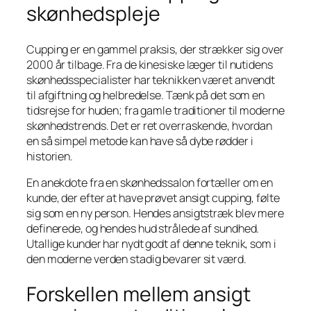
skønhedspleje
Cupping er en gammel praksis, der strækker sig over
2000 år tilbage. Fra de kinesiske læger til nutidens
skønhedsspecialister har teknikken været anvendt
til afgiftning og helbredelse. Tænk på det som en
tidsrejse for huden; fra gamle traditioner til moderne
skønhedstrends. Det er ret overraskende, hvordan
en så simpel metode kan have så dybe rødder i
historien.
En anekdote fra en skønhedssalon fortæller om en
kunde, der efter at have prøvet ansigt cupping, følte
sig som en ny person. Hendes ansigtstræk blev mere
definerede, og hendes hud strålede af sundhed.
Utallige kunder har nydt godt af denne teknik, som i
den moderne verden stadig bevarer sit værd.
Forskellen mellem ansigt