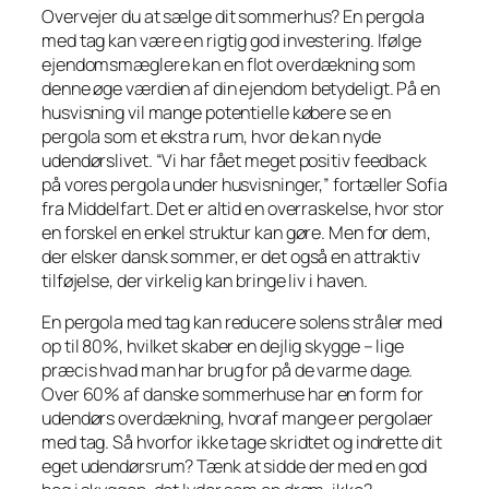
Overvejer du at sælge dit sommerhus? En pergola
med tag kan være en rigtig god investering. Ifølge
ejendomsmæglere kan en flot overdækning som
denne øge værdien af din ejendom betydeligt. På en
husvisning vil mange potentielle købere se en
pergola som et ekstra rum, hvor de kan nyde
udendørslivet. “Vi har fået meget positiv feedback
på vores pergola under husvisninger,” fortæller Sofia
fra Middelfart. Det er altid en overraskelse, hvor stor
en forskel en enkel struktur kan gøre. Men for dem,
der elsker dansk sommer, er det også en attraktiv
tilføjelse, der virkelig kan bringe liv i haven.
En pergola med tag kan reducere solens stråler med
op til 80%, hvilket skaber en dejlig skygge – lige
præcis hvad man har brug for på de varme dage.
Over 60% af danske sommerhuse har en form for
udendørs overdækning, hvoraf mange er pergolaer
med tag. Så hvorfor ikke tage skridtet og indrette dit
eget udendørsrum? Tænk at sidde der med en god