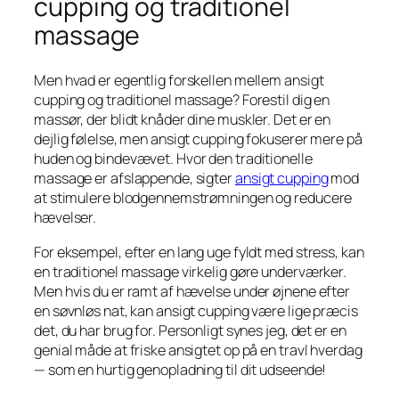
cupping og traditionel
massage
Men hvad er egentlig forskellen mellem ansigt
cupping og traditionel massage? Forestil dig en
massør, der blidt knåder dine muskler. Det er en
dejlig følelse, men ansigt cupping fokuserer mere på
huden og bindevævet. Hvor den traditionelle
massage er afslappende, sigter
ansigt cupping
mod
at stimulere blodgennemstrømningen og reducere
hævelser.
For eksempel, efter en lang uge fyldt med stress, kan
en traditionel massage virkelig gøre underværker.
Men hvis du er ramt af hævelse under øjnene efter
en søvnløs nat, kan ansigt cupping være lige præcis
det, du har brug for. Personligt synes jeg, det er en
genial måde at friske ansigtet op på en travl hverdag
— som en hurtig genopladning til dit udseende!