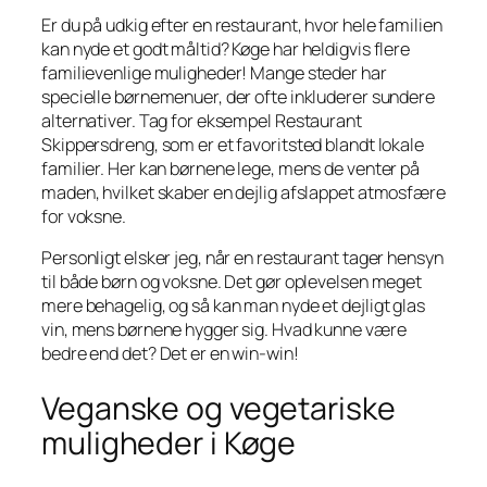
Er du på udkig efter en restaurant, hvor hele familien
kan nyde et godt måltid? Køge har heldigvis flere
familievenlige muligheder! Mange steder har
specielle børnemenuer, der ofte inkluderer sundere
alternativer. Tag for eksempel Restaurant
Skippersdreng, som er et favoritsted blandt lokale
familier. Her kan børnene lege, mens de venter på
maden, hvilket skaber en dejlig afslappet atmosfære
for voksne.
Personligt elsker jeg, når en restaurant tager hensyn
til både børn og voksne. Det gør oplevelsen meget
mere behagelig, og så kan man nyde et dejligt glas
vin, mens børnene hygger sig. Hvad kunne være
bedre end det? Det er en win-win!
Veganske og vegetariske
muligheder i Køge