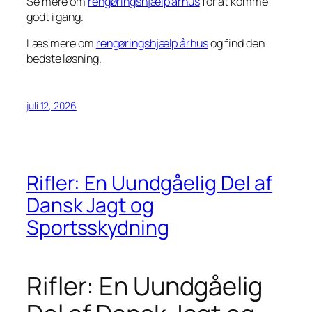
Se mere om
rengøringshjælp århus
for at komme
godt i gang.
Læs mere om
rengøringshjælp århus
og find den
bedste løsning.
juli 12, 2026
Rifler: En Uundgåelig Del af
Dansk Jagt og
Sportsskydning
Rifler: En Uundgåelig