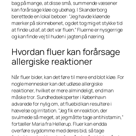
bag på mange, at disse små, summende væsener
kan forårsage kløe og ubehag. I Skanderborg
berettede en lokal beboer: “Jeg havde kløende
mærker på skinnebenet, og det tog mig et stykke tid
at finde ud af, at det var fluen.” Fluerne er nysgerrige
og kan finde vej til huden i jagten på næring.
Hvordan fluer kan forårsage
allergiske reaktioner
Når fluer bider, kan det føre til mere end blot kløe. For
nogle mennesker kan det udløse allergiske
reaktioner, hvilket er mere almindeligt, end man
måske tror. Sundhedseksperter i København
advarede for nylig om, at fluebid kan resultere i
hævelse og irritation. “Jeg fik en reaktion, der
svulmede så meget, at jeg måtte tage antihistamin,”
fortæller Maria fra Hellerup. Fluer kan endda
overføre sygdomme med deres bid, så tage