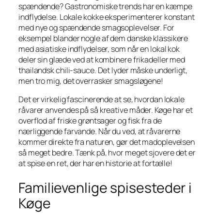
spændende? Gastronomiske trends har en kæmpe
indflydelse. Lokale kokke eksperimenterer konstant
med nye og spændende smagsoplevelser. For
eksempel blander nogle af dem danske klassikere
med asiatiske indflydelser, som når en lokal kok
deler sin glæde ved at kombinere frikadeller med
thailandsk chili-sauce. Det lyder måske underligt,
men tro mig, det overrasker smagsløgene!
Det er virkelig fascinerende at se, hvordan lokale
råvarer anvendes på så kreative måder. Køge har et
overflod af friske grøntsager og fisk fra de
nærliggende farvande. Når du ved, at råvarerne
kommer direkte fra naturen, gør det madoplevelsen
så meget bedre. Tænk på, hvor meget sjovere det er
at spise en ret, der har en historie at fortælle!
Familievenlige spisesteder i
Køge