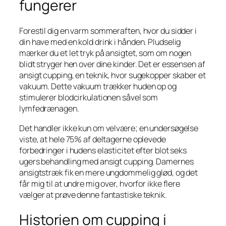
fungerer
Forestil dig en varm sommeraften, hvor du sidder i
din have med en kold drink i hånden. Pludselig
mærker du et let tryk på ansigtet, som om nogen
blidt stryger hen over dine kinder. Det er essensen af
ansigt cupping, en teknik, hvor sugekopper skaber et
vakuum. Dette vakuum trækker huden op og
stimulerer blodcirkulationen såvel som
lymfedrænagen.
Det handler ikke kun om velvære; en undersøgelse
viste, at hele 75% af deltagerne oplevede
forbedringer i hudens elasticitet efter blot seks
ugers behandling med ansigt cupping. Damernes
ansigtstræk fik en mere ungdommelig glød, og det
får mig til at undre mig over, hvorfor ikke flere
vælger at prøve denne fantastiske teknik.
Historien om cupping i