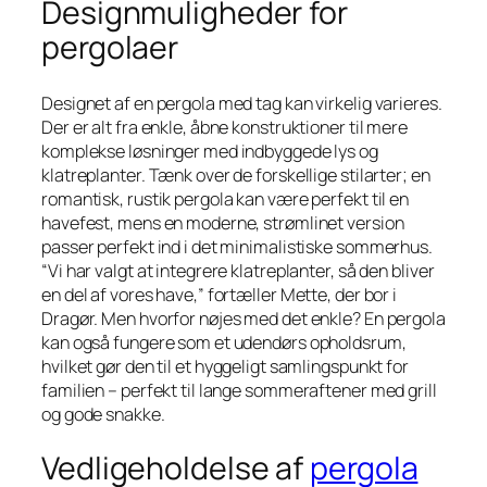
Designmuligheder for
pergolaer
Designet af en pergola med tag kan virkelig varieres.
Der er alt fra enkle, åbne konstruktioner til mere
komplekse løsninger med indbyggede lys og
klatreplanter. Tænk over de forskellige stilarter; en
romantisk, rustik pergola kan være perfekt til en
havefest, mens en moderne, strømlinet version
passer perfekt ind i det minimalistiske sommerhus.
“Vi har valgt at integrere klatreplanter, så den bliver
en del af vores have,” fortæller Mette, der bor i
Dragør. Men hvorfor nøjes med det enkle? En pergola
kan også fungere som et udendørs opholdsrum,
hvilket gør den til et hyggeligt samlingspunkt for
familien – perfekt til lange sommeraftener med grill
og gode snakke.
Vedligeholdelse af
pergola