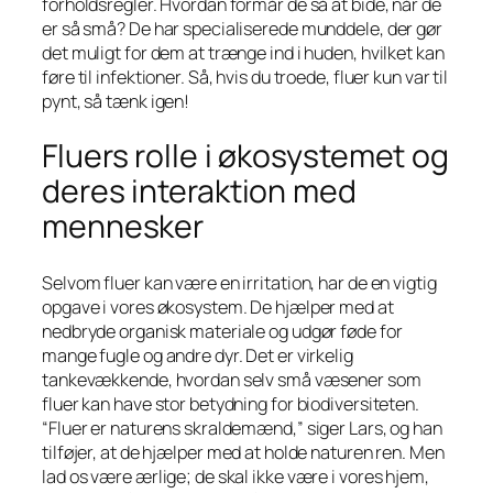
forholdsregler. Hvordan formår de så at bide, når de
er så små? De har specialiserede munddele, der gør
det muligt for dem at trænge ind i huden, hvilket kan
føre til infektioner. Så, hvis du troede, fluer kun var til
pynt, så tænk igen!
Fluers rolle i økosystemet og
deres interaktion med
mennesker
Selvom fluer kan være en irritation, har de en vigtig
opgave i vores økosystem. De hjælper med at
nedbryde organisk materiale og udgør føde for
mange fugle og andre dyr. Det er virkelig
tankevækkende, hvordan selv små væsener som
fluer kan have stor betydning for biodiversiteten.
“Fluer er naturens skraldemænd,” siger Lars, og han
tilføjer, at de hjælper med at holde naturen ren. Men
lad os være ærlige; de skal ikke være i vores hjem,