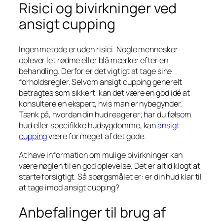
Risici og bivirkninger ved
ansigt cupping
Ingen metode er uden risici. Nogle mennesker
oplever let rødme eller blå mærker efter en
behandling. Derfor er det vigtigt at tage sine
forholdsregler. Selvom ansigt cupping generelt
betragtes som sikkert, kan det være en god idé at
konsultere en ekspert, hvis man er nybegynder.
Tænk på, hvordan din hud reagerer; har du følsom
hud eller specifikke hudsygdomme, kan
ansigt
cupping
være for meget af det gode.
At have information om mulige bivirkninger kan
være nøglen til en god oplevelse. Det er altid klogt at
starte forsigtigt. Så spørgsmålet er: er din hud klar til
at tage imod ansigt cupping?
Anbefalinger til brug af