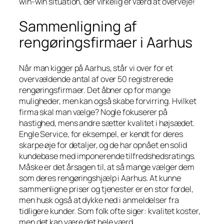
win-win situation, der virkelig er værd at overveje!
Sammenligning af
rengøringsfirmaer i Aarhus
Når man kigger på Aarhus, står vi over for et
overvældende antal af over 50 registrerede
rengøringsfirmaer. Det åbner op for mange
muligheder, men kan også skabe forvirring. Hvilket
firma skal man vælge? Nogle fokuserer på
hastighed, mens andre sætter kvalitet i højsædet.
Engle Service, for eksempel, er kendt for deres
skarpe øje for detaljer, og de har opnået en solid
kundebase med imponerende tilfredshedsratings.
Måske er det årsagen til, at så mange vælger dem
som deres rengøringshjælp i Aarhus. At kunne
sammenligne priser og tjenester er en stor fordel,
men husk også at dykke ned i anmeldelser fra
tidligere kunder. Som folk ofte siger: kvalitet koster,
men det kan være det hele værd.