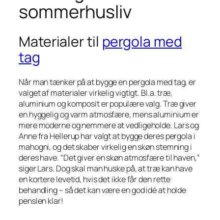
sommerhusliv
Materialer til
pergola med
tag
Når man tænker på at bygge en pergola med tag, er
valget af materialer virkelig vigtigt. Bl.a. træ,
aluminium og komposit er populære valg. Træ giver
en hyggelig og varm atmosfære, mens aluminium er
mere moderne og nemmere at vedligeholde. Lars og
Anne fra Hellerup har valgt at bygge deres pergola i
mahogni, og det skaber virkelig en skøn stemning i
deres have. “Det giver en skøn atmosfære til haven,”
siger Lars. Dog skal man huske på, at træ kan have
en kortere levetid, hvis det ikke får den rette
behandling – så det kan være en god idé at holde
penslen klar!