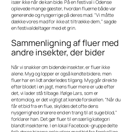
især ikke når de kan bide. På en festival i Odense
oplevede mange gæster, hvordan fluerne både var
generende og nysgerrige på deres mad. “Vi måtte
dække vores mad for ikke at tiltrække dem,” sagde
en festivaldeltager med et grin.
Sammenligning af fluer med
andre insekter, der bider
Når vi snakker om bidende insekter, er fluer ikke
alene. Myg og lopper er også kendte bidere, men
fluer har en lidt anderledes tilgang. Myg går direkte
efter blodet i en jagt, mens fluer mere er ude efter
det, vi lader stå tilbage. Ifølge Lars, som er
entomolog, er det vigtigt at kende forskellen. “Når du
får et bid fra en flue, skyldes det ofte dens
nysgerrighed snarere end en trang til at suge blod,”
forklarer han. Det gør fluer til en særlig kategori
blandt insekterne. I en lokal Facebook-gruppe delte