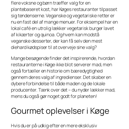
flere voksne og børn træffer valg for en
plantebaseret kost, har Køges restauranter tilpasset
sig tendenserne. Veganske og vegetariske retter er
nu en fast del af mange menuer. For eksempel har en
lokal café en utrolig lækker vegetarisk burger lavet
af kikærter og quinoa. Og hvem kan modstå
veganske desserter, der kan få selv den mest
diehard kødspiser til at overveje sine valg?
Mange besøgende finder det inspirerende, hvordan
restauranterne i Køge ikke blot serverer mad, men
også fortæller en historie om bæredygtighed
gennem deres valg af ingredienser. Det skaber en
dybere forbindelse til både maden og de lokale
producenter. Tænk over det – du nyder lækker mad,
mens du også gør noget godt for planeten!
Gourmet oplevelser i Køge
Hvis du er på udkig efter en mere eksklusiv