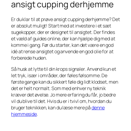
ansigt cupping derhjemme
Er du klar til at prøve ansigt cupping derhjemme? Det
er absolut muligt! Start med at investere i et sæt
sugekopper, der er designet til ansigtet. Der findes
et væld af guides online, der kan hjælpe dig med at
komme i gang. Før du starter, kan det være en god
idé at rense ansigtet og anvende en god olie for at
forberede huden.
Så husk at lytte til din krops signaler. Anvend kun et
let tryk, især i områder, der føles følsomme. De
første gange kan du sikkert føle dig lidt klodset, men
det er helt normalt. Som med enhver ny teknik
kræver det øvelse. Jo mere erfaring du får, jo bedre
vil du blive til det. Hvis du er i tvivl om, hvordan du
bruger teknikken, kan du læse mere på
denne
hjemmeside
.