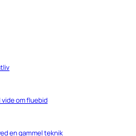
tliv
l vide om fluebid
 ved en gammel teknik