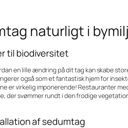
tag naturligt i bymil
til biodiversitet
dan en lille ændring på dit tag kan skabe stor
erer også som et fantastisk hjem for insekter
rne er virkelig imponerende! Restauranter me
e, der svømmer rundt i den frodige vegetatio
allation af sedumtag