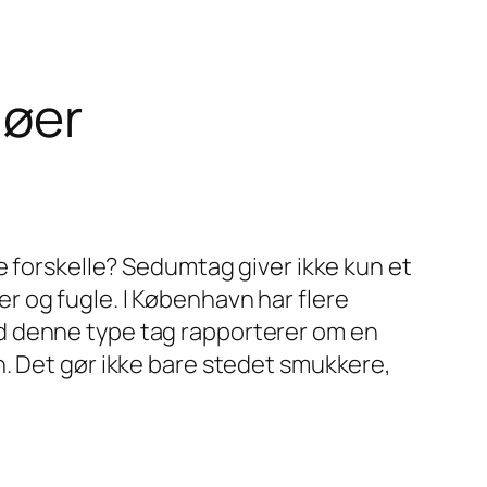
jøer
e forskelle? Sedumtag giver ikke kun et
 og fugle. I København har flere
d denne type tag rapporterer om en
n. Det gør ikke bare stedet smukkere,