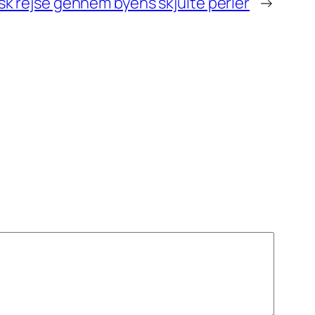
isk rejse gennem byens skjulte perler
→