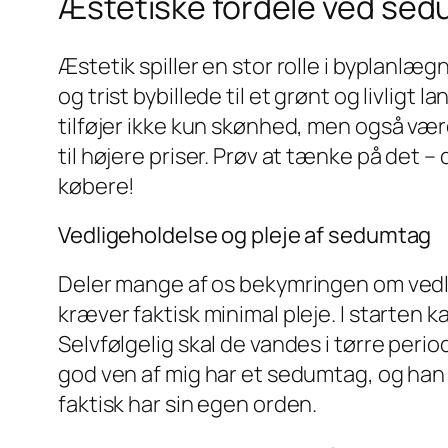
Æstetiske fordele ved sed
Æstetik spiller en stor rolle i byplanlæ
og trist bybillede til et grønt og livligt
tilføjer ikke kun skønhed, men også væ
til højere priser. Prøv at tænke på det –
købere!
Vedligeholdelse og pleje af sedumtag
Deler mange af os bekymringen om vedli
kræver faktisk minimal pleje. I starten 
Selvfølgelig skal de vandes i tørre pe
god ven af mig har et sedumtag, og han f
faktisk har sin egen orden.