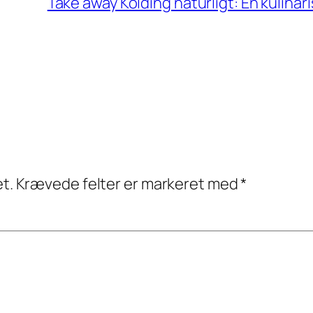
Take away Kolding naturligt: En kulinar
et.
Krævede felter er markeret med
*