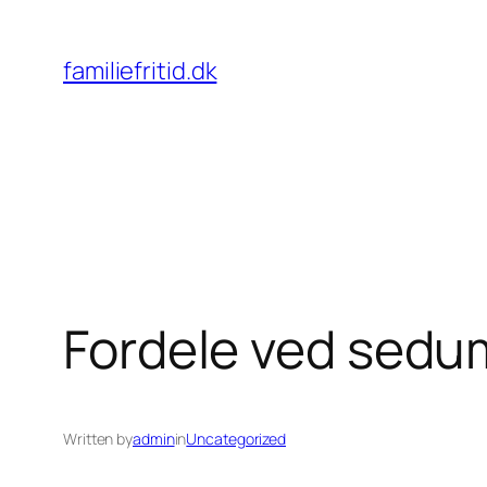
Spring
til
familiefritid.dk
indhold
Fordele ved sedum
Written by
admin
in
Uncategorized