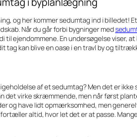
umtag i byplanlægning
gning, og her kommer sedumtag ind i billedet! E
 landskab. Når du går forbi bygninger med
sedum
rdi til ejendommene. En undersøgelse viser, 
 dit tag kan blive en oase i en travl by og til
geholdelse af et sedumtag? Men det er ikke s
kan det virke skræmmende, men når først planter
rioder og have lidt opmærksomhed, men generel
ortæller altid, hvor let det er at passe. Mang