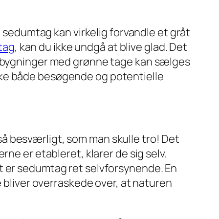
t sedumtag kan virkelig forvandle et gråt
tag
, kan du ikke undgå at blive glad. Det
at bygninger med grønne tage kan sælges
trække både besøgende og potentielle
å besværligt, som man skulle tro! Det
ne er etableret, klarer de sig selv.
t er sedumtag ret selvforsynende. En
e bliver overraskede over, at naturen