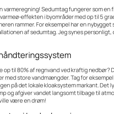
 din varmeregning! Sedumtag fungerer som en f
armeø-effekten i byområder med op til 5 grade
meren rammer. For eksempel har en nybygget sk
llationen af sedumtag. Jeg synes personligt, d
håndteringssystem
 op til 80% af regnvand ved kraftig nedbør? De
r med store vandmængder. Tag for eksempel e
en på det lokale kloaksystem markant. Det lyd
og afgiver vandet langsomt tilbage til atmosf
ville være en drøm!