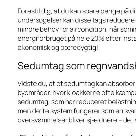
Forestil dig, at du kan spare penge på
undersøgelser kan disse tags reducere v
mindre behov for aircondition, når som
energiforbruget på hele 20% efter insta
økonomisk og bæredygtig!
Sedumtag som regnvands
Vidste du, at et sedumtag kan absorbere
byområder, hvor kloakkerne ofte kæmpe
sedumtag, som har reduceret belastning
men dette system fungerer som en svamp 
oversvømmelser bliver sjældnere – det 