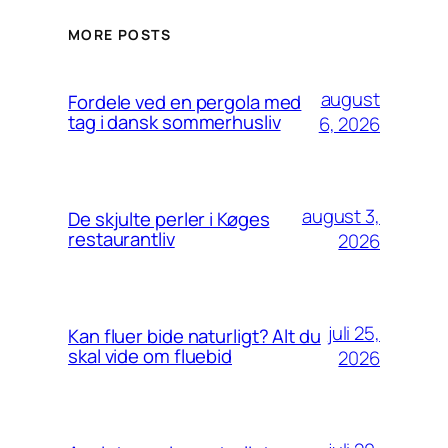
MORE POSTS
august
Fordele ved en pergola med
tag i dansk sommerhusliv
6, 2026
august 3,
De skjulte perler i Køges
restaurantliv
2026
juli 25,
Kan fluer bide naturligt? Alt du
skal vide om fluebid
2026