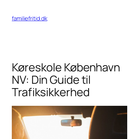
Spring
til
familiefritid.dk
indhold
Køreskole København
NV: Din Guide til
Trafiksikkerhed