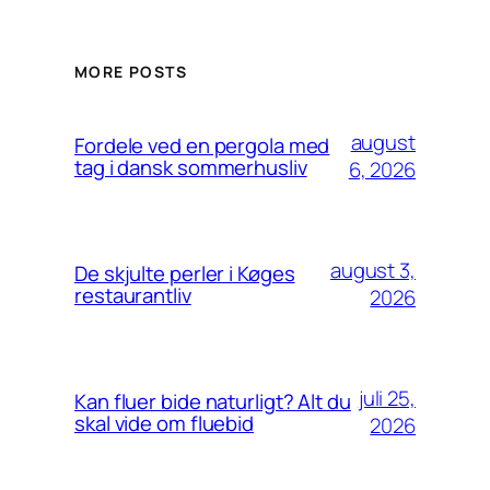
MORE POSTS
august
Fordele ved en pergola med
tag i dansk sommerhusliv
6, 2026
august 3,
De skjulte perler i Køges
restaurantliv
2026
juli 25,
Kan fluer bide naturligt? Alt du
skal vide om fluebid
2026